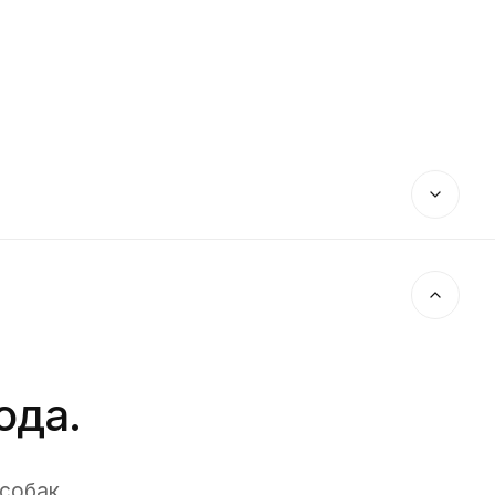
ода.
собак,