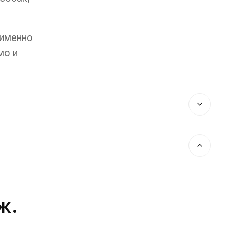
 именно
мо и
ж.