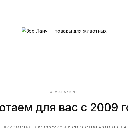
Зоо
Ланч
—
магазин
зоотоваров
в
О МАГАЗИНЕ
Кургане
отаем для вас с 2009 г
, лакомства, аксессуары и средства ухода для 