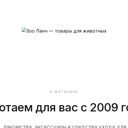
Зоо
Ланч
—
магазин
зоотоваров
в
О МАГАЗИНЕ
Кургане
отаем для вас с 2009 г
, лакомства, аксессуары и средства ухода для 