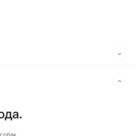
ода.
собак,