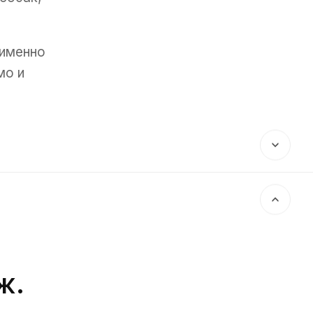
 именно
мо и
ж.